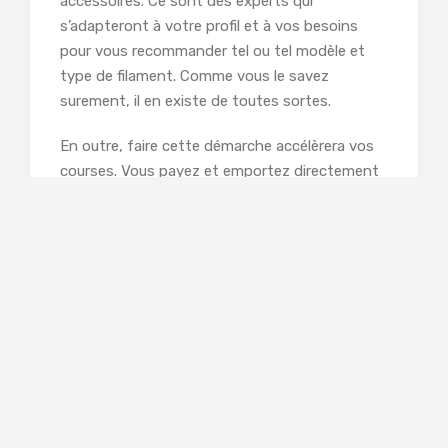
accessoires. Ce sont des experts qui
s’adapteront à votre profil et à vos besoins
pour vous recommander tel ou tel modèle et
type de filament. Comme vous le savez
surement, il en existe de toutes sortes.
En outre, faire cette démarche accélèrera vos
courses. Vous payez et emportez directement
vos produits avec vous. Vous n’aurez pas à
attendre 25 à 48 heures pour recevoir un colis.
C’est pratique pour la réalisation de projets
urgents.
Dans certaines boutiques, un test sur les
filaments peut vous être proposé. Ce qui vous
permettra de constater par vous-même le
rendu que donnera l’impression. Ceci devrait
vous aider dans vos recherches.