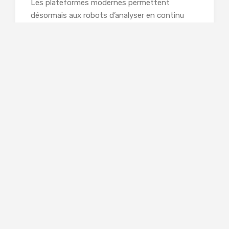
Les plateformes modernes permettent
désormais aux robots d’analyser en continu
leurs propres performances. Ils identifient ce
qui fonctionne, ce qui fonctionne moins, et
rééquilibrent leurs méthodes. C’est un peu
comme un trader expérimenté qui ajuste sa
stratégie après une série de pertes ou de gains.
Résultat : les investisseurs disposent d’outils
plus flexibles, capables d’évoluer au rythme du
marché. Cette capacité d’adaptation devient
un véritable avantage compétitif.
L’ère des décisions
autonomes
Nous sommes entrés dans une nouvelle phase :
celle des décisions réellement autonomes. Les
robots ne se contentent plus d’exécuter des